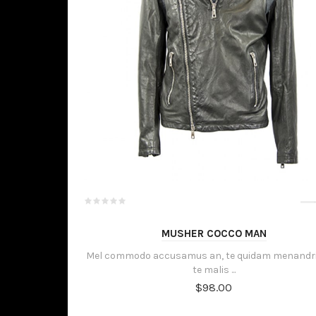
MUSHER COCCO MAN
Mel commodo accusamus an, te quidam menandri
te malis ...
$98.00