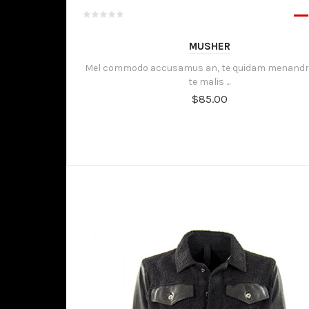
MUSHER
Mel commodo accusamus an, te quidam menandr
te malis ...
$85.00