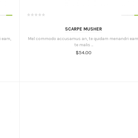
SCARPE MUSHER
 eam,
Mel commodo accusamus an, te quidam menandri eam
te malis ...
$54.00