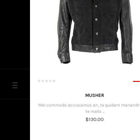
MUSHER
Mel commodo accusamus an, te quidam menandri
te malis ...
$130.00