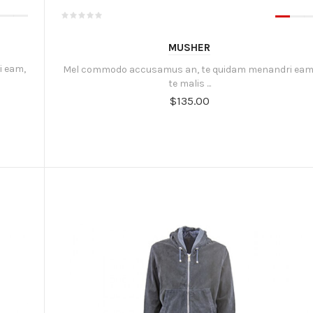
MUSHER
i eam,
Mel commodo accusamus an, te quidam menandri eam
te malis ...
$135.00