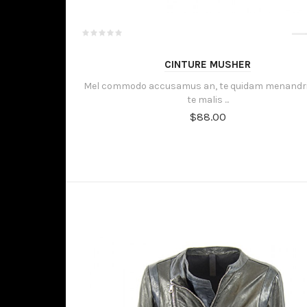
CINTURE MUSHER
Mel commodo accusamus an, te quidam menandri
te malis ...
$88.00